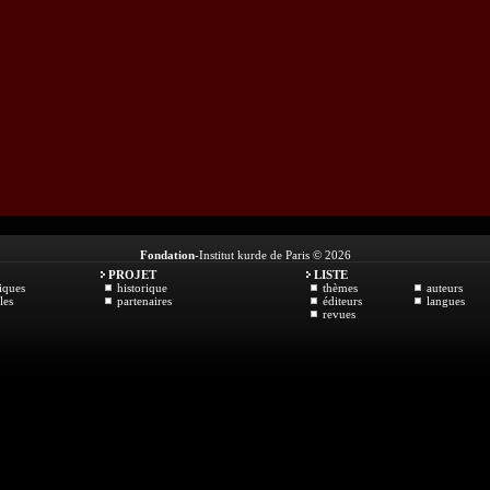
Fondation
-Institut kurde de Paris © 2026
PROJET
LISTE
iques
historique
thèmes
auteurs
les
partenaires
éditeurs
langues
revues