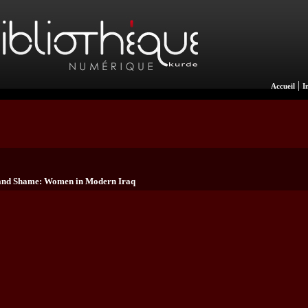
|
Accueil
I
and Shame: Women in Modern Iraq