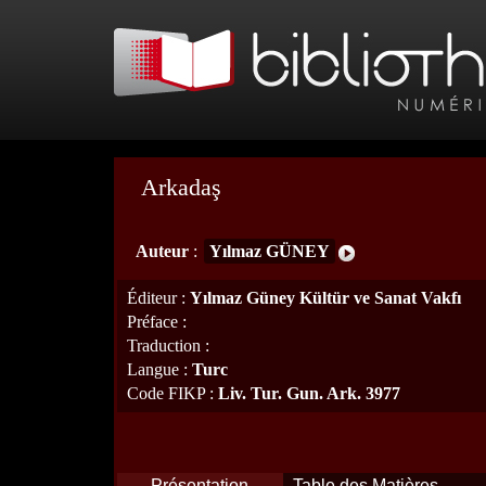
Arkadaş
Auteur
:
Yılmaz GÜNEY
Éditeur
:
Yılmaz Güney Kültür ve Sanat Vakfı
Préface
:
Traduction
:
Langue
:
Turc
Code FIKP
:
Liv. Tur. Gun. Ark. 3977
Présentation
Table des Matières