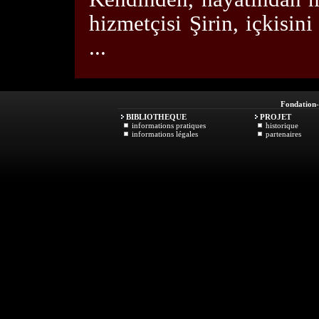
hizmetçisi Şirin, içkisin
...
Fondation
BIBLIOTHEQUE
PROJET
informations pratiques
historique
informations légales
partenaires