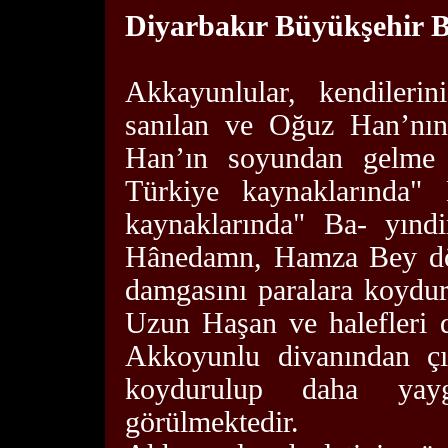
Diyarbakır Büyükşehir B
Akkayunlular, kendileri
sanılan ve Oğuz Han’nın 
Han’ın soyundan gelme k
Türkiye kaynaklarında" 
kaynaklarında" Ba- yındi
Hânedamn, Hamza Bey dö
damgasını paralara koydur
Uzun Haşan ve halefleri 
Akkoyunlu divanından çı
koydurulup daha yayg
görülmektedir.