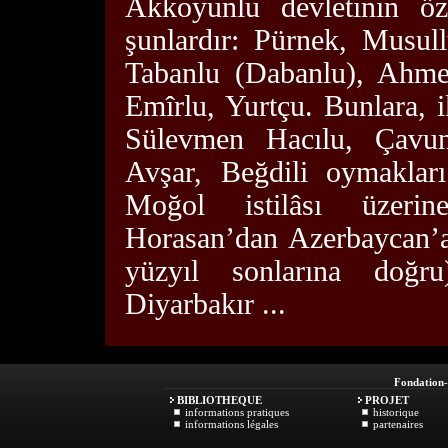
Akkoyunlu devletinin ö
şunlardır: Pürnek, Musul
Tabanlu (Dabanlu), Ahmed
Emîrlu, Yurtçu. Bunlara, 
Sülevmen Hacılu, Çavun
Avşar, Beğdili oymakları
Moğol istilâsı üzerin
Horasan’dan Azerbaycan’a
yüzyıl sonlarına doğr
Diyarbakır ...
Fondation
BIBLIOTHEQUE
PROJET
informations pratiques
historique
informations légales
partenaires