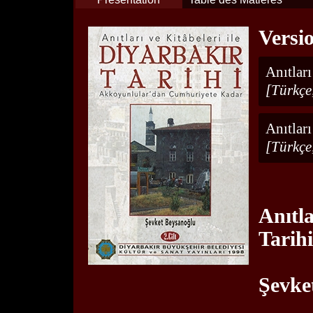
Versi
Anıtları
[Türkçe
Anıtları
[Türkçe
Anıtla
Tarihi
Şevke