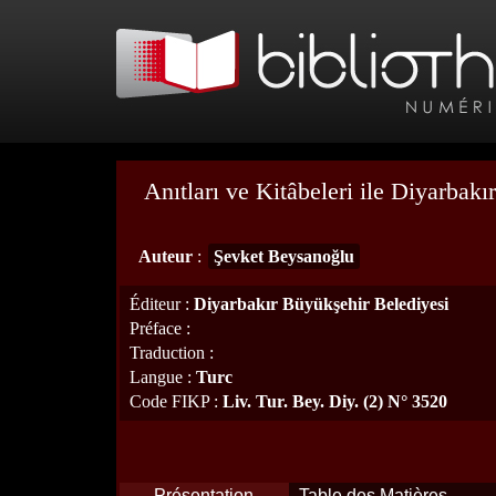
Anıtları ve Kitâbeleri ile Diyarbakır 
Auteur
:
Şevket Beysanoğlu
Éditeur
:
Diyarbakır Büyükşehir Belediyesi
Préface
:
Traduction
:
Langue
:
Turc
Code FIKP
:
Liv. Tur. Bey. Diy. (2) N° 3520
Présentation
Table des Matières