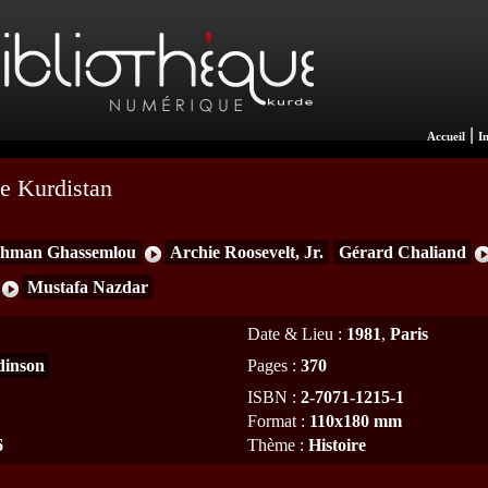
|
Accueil
I
le Kurdistan
hman Ghassemlou
Archie Roosevelt, Jr.
Gérard Chaliand
Mustafa Nazdar
Date & Lieu
:
1981
,
Paris
inson
Pages
:
370
ISBN
:
2-7071-1215-1
Format
:
110x180 mm
6
Thème
:
Histoire