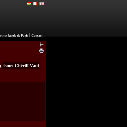
|
nstitut kurde de Paris
Contact
Ismet Chériff Vanl