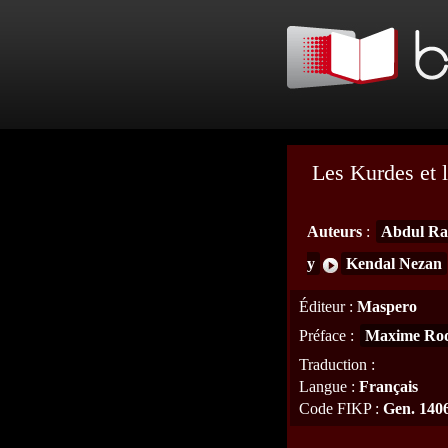
Les Kurdes et 
Auteurs
:
Abdul Ra
y
Kendal Nezan
Éditeur
:
Maspero
Préface
:
Maxime Rod
Traduction
:
Langue
:
Français
Code FIKP
:
Gen. 140