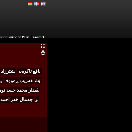
|
nstitut kurde de Paris
Contact
نافع ئاکرەیی
شێرزاد 
ێش
غەریب ڕەووف
پ
ڤیدار محمد حسن
نور
ز
جەمال خدر احمد