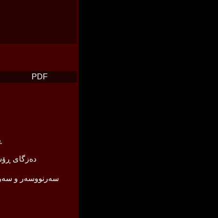
PDF
ڕ
دەزگای ڕۆشن
سەرنووسەر و سەر