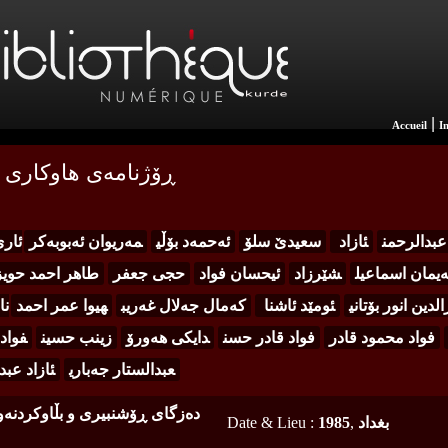
|
Accueil
I
ڕۆژنامەی هاوکاری ژما
عبدالرحمن
ئازاد
سعیدێ سلۆ
ئەحمەد بۆڵی
مەریوان ئەبوبەکر
ئاری
ەیمان اسماعیل
شێرزاد
ئیحسان فواد
حجی جعفر
طاهر احمد حویز
الدین انور بۆتانی
ئومێد ئاشنا
کەمال جەلال غەریب
هیوا عمر احمد
نا
فواد محمود قادر
فواد قادر حسن
دایکی هەورۆ
زینب حسین
فواد
عبدالستار جەباری
ئازاد عبد
دەزگای ڕۆشنبیری و بڵاوکردنە
بغداد
,
1985
:
Date & Lieu