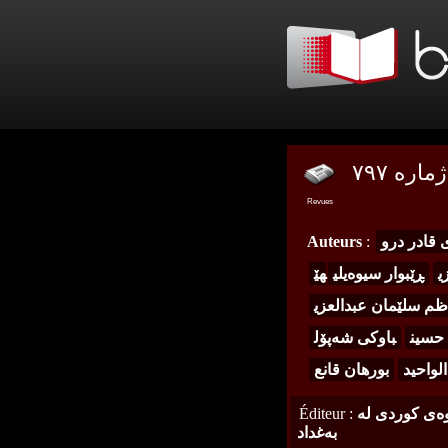
رە ٧٩٧
Revues
 قادر درو
:
Auteurs
ی
ڕێبوار سیوەیلی
هێ
ظم سلێمان عبدالعزی
 حسین
باوکی شەپۆل
الواحید
بورهان قانع
وەی کوردی لە
:
Éditeur
بەغداد