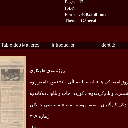
Pages
:
12
ISBN
:
Format
:
400x550 mm
Thème
:
Général
Table des Matières
Introduction
Identité
ڕۆژنامەی هاوکاری
ۆژنامەیەکی هەفتانەیە، لە ساڵی ١٩٧٠ەوە دامەزراوە
بیری و بڵاوکردنەوەی کوردی چاپ و بڵاوی دەکاتەوە
ۆکی کارگێڕی و سەرنووسەر مصلح مصطفی جەلالی
ژمارە ٧٩٧
بەغداد