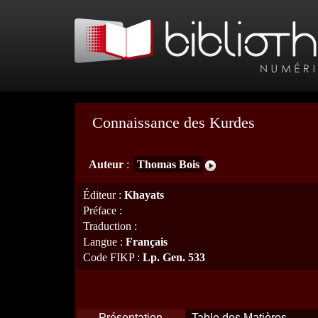
Connaissance des Kurdes
Auteur
:
Thomas Bois
Éditeur
:
Khayats
Préface
:
Traduction
:
Langue
:
Français
Code FIKP
:
Lp. Gen. 533
Présentation
Table des Matières