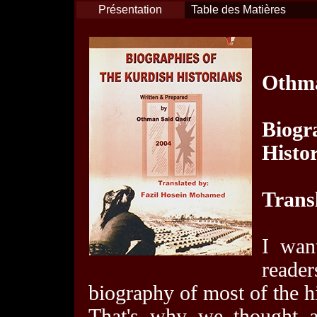
Présentation
Table des Matières
Othma
Biog
Histo
Trans
I want
reade
biography of most of the hi
That's why we thought ab