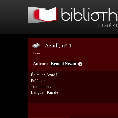
Azadî, n° 1
Revues
Auteur
:
Kendal Nezan
Éditeur
:
Azadî
Préface
:
Traduction
:
Langue
:
Kurde