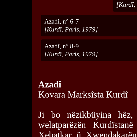
[Kurdî,
Azadî, n° 6-7
[Kurdî, Paris, 1979]
Azadî, n° 8-9
[Kurdî, Paris, 1979]
Azadî
Kovara Marksîsta Kurdî
Ji bo nêzikbûyina hêz
welatparêzên Kurdîstanê
Xebatkar û Xwendakarên 