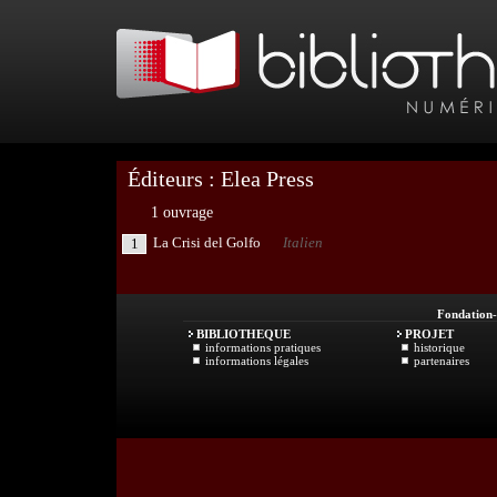
Éditeurs : Elea Press
1 ouvrage
La Crisi del Golfo
Italien
1
Fondation
BIBLIOTHEQUE
PROJET
informations pratiques
historique
informations légales
partenaires