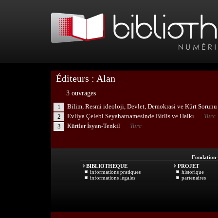
Éditeurs : Alan
3 ouvrages
Bilim, Resmi ideoloji, Devlet, Demokrasi ve Kürt Sorunu
1
Evliya Çelebi Seyahatnamesinde Bitlis ve Halkı
Turc
2
Kürtler İsyan-Tenkil
Turc
3
Fondation
BIBLIOTHEQUE
PROJET
informations pratiques
historique
informations légales
partenaires