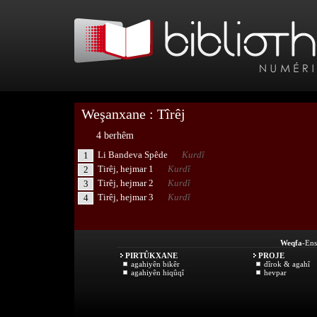
Weşanxane : Tîrêj
4 berhêm
Li Bandeva Spêde
Kurdî
1
Tirêj, hejmar 1
Kurdî
2
Tirêj, hejmar 2
Kurdî
3
Tirêj, hejmar 3
Kurdî
4
Weqfa
-Ens
PIRTÛKXANE
PROJE
agahiyên bikêr
dîrok & agahî
agahiyên hiqûqî
hevpar