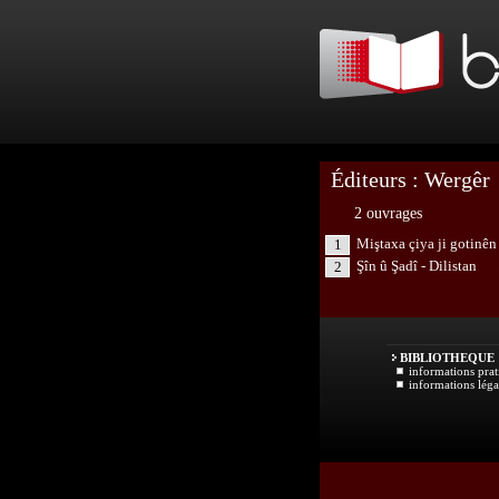
Éditeurs : Wergêr
2 ouvrages
Miştaxa çiya ji gotinên
1
Şîn û Şadî - Dilistan
2
BIBLIOTHEQUE
informations prat
informations léga