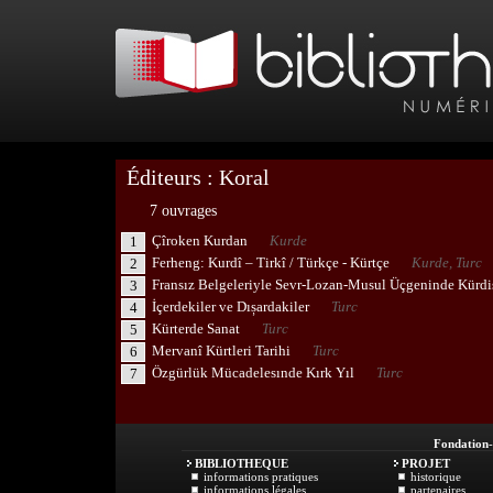
Éditeurs : Koral
7 ouvrages
Çîroken Kurdan
Kurde
1
Ferheng: Kurdî – Tirkî / Türkçe - Kürtçe
Kurde, Turc
2
Fransız Belgeleriyle Sevr-Lozan-Musul Üçgeninde Kürdi
3
İçerdekiler ve Dıșardakiler
Turc
4
Kürterde Sanat
Turc
5
Mervanî Kürtleri Tarihi
Turc
6
Özgürlük Mücadelesınde Kırk Yıl
Turc
7
Fondation
BIBLIOTHEQUE
PROJET
informations pratiques
historique
informations légales
partenaires