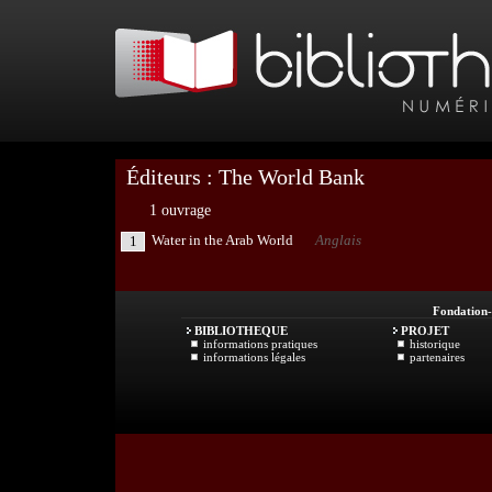
Éditeurs : The World Bank
1 ouvrage
Water in the Arab World
Anglais
1
Fondation
BIBLIOTHEQUE
PROJET
informations pratiques
historique
informations légales
partenaires