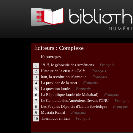
Éditeurs : Complexe
10 ouvrages
1915, le génocide des Arméniens
Français
1
Histoire de la crise du Golfe
Français
2
Iran, la revolution islamique
Français
3
La province de la mort
Français
4
La question kurde
Français
5
La République kurde (de Mahabad)
Français
6
Le Genocide des Arméniens Devant l'ONU
Français
7
Les Peuples Déportés d'Union Soviétique
Français
8
Mustafa Kemal
Français
9
Thermidor en Iran
Français
10