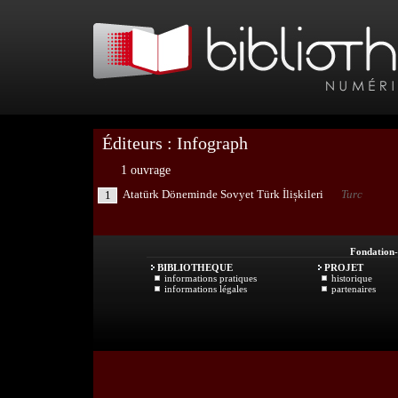
Éditeurs : Infograph
1 ouvrage
Atatürk Döneminde Sovyet Türk İlișkileri
Turc
1
Fondation
BIBLIOTHEQUE
PROJET
informations pratiques
historique
informations légales
partenaires