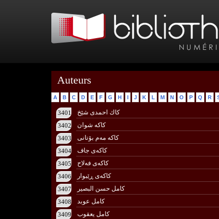
Auteurs
A
B
C
D
E
F
G
H
I
J
K
L
M
N
O
P
Q
R
كاك احمدی شێخ
3401
كاكه‌ شوان
3402
كاكه‌ مه‌م بۆتانی
3403
كاكه‌ی جاف
3404
كاكه‌ی فه‌لاح
3405
كاكه‌ی ڕێبوار
3406
كامل حسن البصير
3407
كامل عوبد
3408
كامل يعقوب
3409