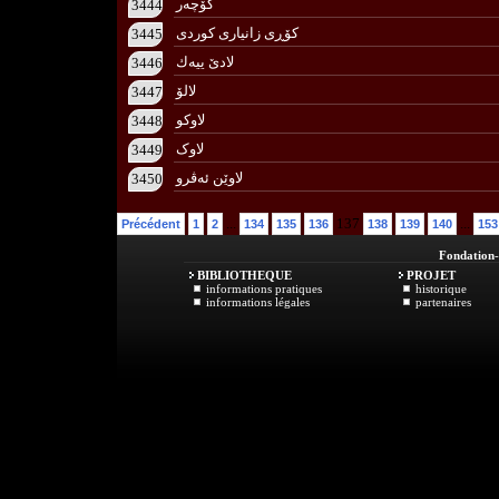
كۆچه‌ر
3444
كۆڕی زانیاری كوردی
3445
لادێ ییه‌ك
3446
لالۆ
3447
لاوكو
3448
لاوک
3449
لاوێن ئه‌ڤرو
3450
...
137
...
Précédent
1
2
134
135
136
138
139
140
153
Fondation
BIBLIOTHEQUE
PROJET
informations pratiques
historique
informations légales
partenaires