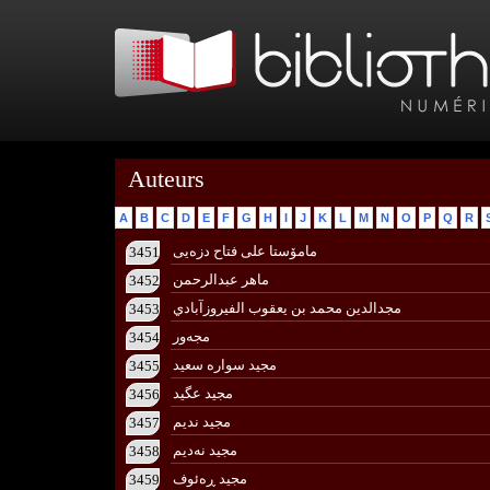
Auteurs
A
B
C
D
E
F
G
H
I
J
K
L
M
N
O
P
Q
R
مامۆستا علی فتاح دزه‌یی
3451
ماهر عبدالرحمن
3452
مجدالدين محمد بن يعقوب الفيروزآبادي
3453
مجه‌ور
3454
مجید سوارە سعید
3455
مجید عگید
3456
مجید ندیم
3457
مجید نه‌دیم
3458
مجید ڕه‌ئوف
3459