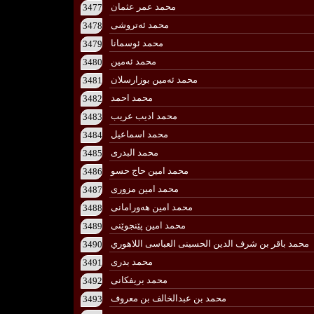
محمد عمر عثمان
3477
محمد ئه‌تروشی
3478
محمد ئوسمانا
3479
محمد ئەمین
3480
محمد ئەمین بوزارسلان
3481
محمد احمد
3482
محمد ادیب عریب
3483
محمد اسماعیل
3484
محمد البدری
3485
محمد امین حاج حسو
3486
محمد امین مزوری
3487
محمد امین هەورامانی
3488
محمد امین پێنجوێنی
3489
محمد باقر بن شرف الدين الحسينى العباسى اللاهوري
3490
محمد بدری
3491
محمد بریفكانی
3492
محمد بن عبدالخالف بن معروف
3493