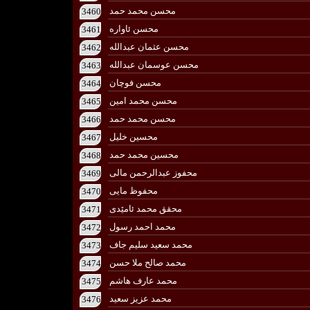
محسن محمد حمد
3460
محسن ئاوارە
3461
محسن عثمان عبداللە
3462
محسن عوسمان عبداللە
3463
محسن فوچان
3464
محسن محمد امین
3465
محسن محمد حمد
3466
محسین خلیل
3467
محسین محمد حمد
3468
محفوز عبدالرحمن مالی
3469
محفوظ مایی
3470
محقق محمد ئامێدی
3471
محمد احمد رسول
3472
محمد سعید سلیم جاف
3473
محمد صالح ملا حسن
3474
محمد عارف ‌هاشم
3475
محمد عزیز سعید
3476