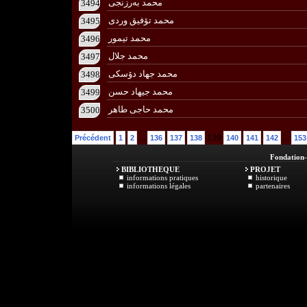
محمد به‌رزنجی
3494
محمد تۆفیق وردی
3495
محمد تیمور
3496
محمد جلال
3497
محمد جهاد دۆسکی
3498
محمد جیهاد حسن
3499
محمد حاجی طاهر
3500
...
139
...
Précédent
1
2
136
137
138
140
141
142
153
Fondation
BIBLIOTHEQUE
PROJET
informations pratiques
historique
informations légales
partenaires