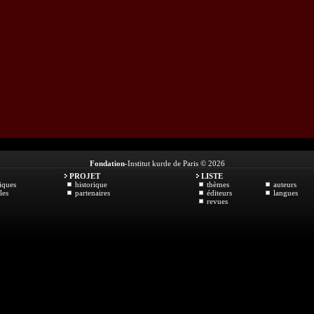
Fondation
-Institut kurde de Paris © 2026
PROJET
LISTE
iques
historique
thèmes
auteurs
les
partenaires
éditeurs
langues
revues