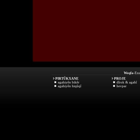
Weqfa
-Ens
PIRTÛKXANE
PROJE
agahiyên bikêr
dîrok & agahî
agahiyên hiqûqî
hevpar