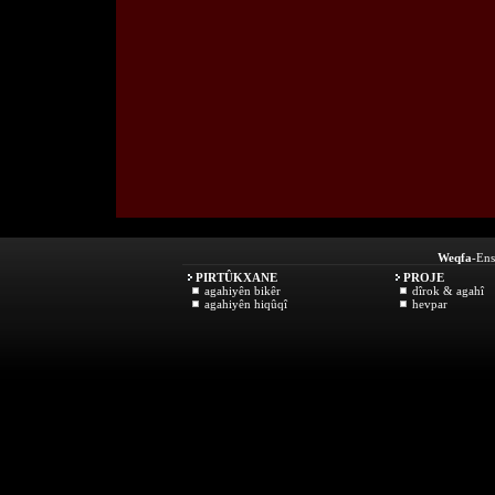
Weqfa
-Ens
PIRTÛKXANE
PROJE
agahiyên bikêr
dîrok & agahî
agahiyên hiqûqî
hevpar