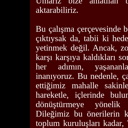
Umarız bize anlatılan bu
aktarabiliriz.
Bu çalışma çerçevesinde be
çıktıysak da, tabii ki hed
yetinmek değil. Ancak, zo
karşı karşıya kaldıkları s
her adımın, yaşananla
inanıyoruz. Bu nedenle, ç
ettiğimiz mahalle sakinl
hareketle, içlerinde bu
dönüştürmeye yönelik 
Dileğimiz bu önerilerin 
toplum kuruluşları kadar