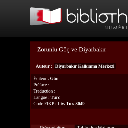
Zorunlu Göç ve Diyarbakır
Auteur
:
Diyarbakır Kalkınma Merkezi
Éditeur
:
Gün
Préface
:
Traduction
:
Langue
:
Turc
Code FIKP
:
Liv. Tur. 3049
Présentation
Table des Matières