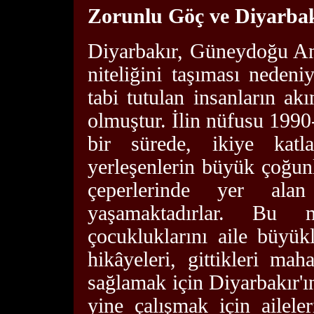
Zorunlu Göç ve Diyarba
Diyarbakır, Güneydoğu An
niteliğini taşıması nedeni
tabi tutulan insanların ak
olmuştur. İlin nüfusu 1990-9
bir sürede, ikiye katl
yerleşenlerin büyük çoğun
çeperlerinde yer alan
yaşamaktadırlar. Bu m
çocukluklarını aile büyük
hikâyeleri, gittikleri maha
sağlamak için Diyarbakır'ı
yine çalışmak için aileler