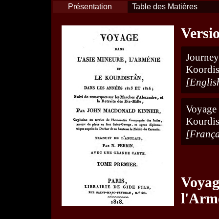
Présentation
Table des Matières
Versi
Journ
Koordis
[Englis
Voyage
Kourdis
[França
Voya
l'Armé