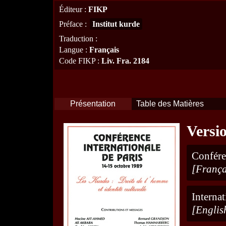
Éditeur
:
FIKP
Préface
:
Institut kurde
Traduction
:
Langue
:
Français
Code FIKP
:
Liv. Fra. 2184
Présentation
Table des Matières
Versi
Confére
[França
Interna
[Englis