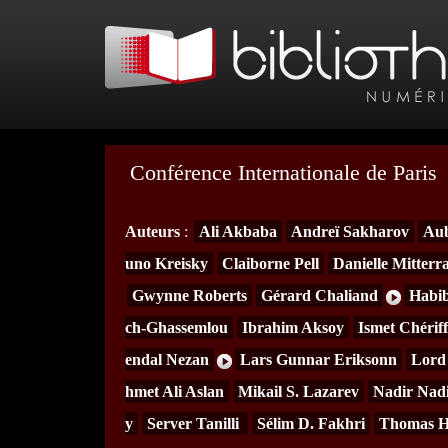
Conférence Internationale de Paris
Auteurs
:
Ali Akbaba
Andreï Sakharov
Aub
uno Kreisky
Claiborne Pell
Danielle Mitterr
Gwynne Roberts
Gérard Chaliand
Habib
ch-Ghassemlou
Ibrahim Aksoy
Ismet Chérif
endal Nezan
Lars Gunnar Eriksonn
Lord
hmet Ali Aslan
Mikail S. Lazarev
Nadir Nad
y
Server Tanilli
Sélim D. Fakhri
Thomas 