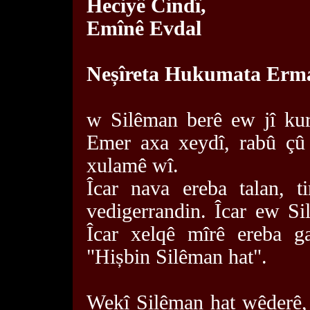
Heciyê Cindî,
Emînê Evdal
Neșîreta Hukumata Erma
w Silêman berê ew jî kur
Emer axa xeydî, rabû çû
xulamê wî.
Îcar nava ereba talan, t
vedigerrandin. Îcar ew S
Îcar xelqê mîrê ereba ga
"Hișbin Silêman hat".
Wekî Silêman hat wêderê,