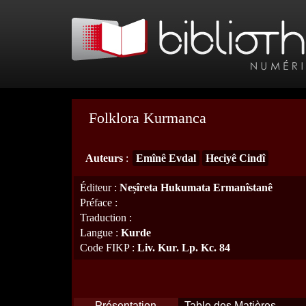
Folklora Kurmanca
Auteurs
:
Emînê Evdal
Heciyê Cindî
Éditeur
:
Neșîreta Hukumata Ermanîstanê
Préface
:
Traduction
:
Langue
:
Kurde
Code FIKP
:
Liv. Kur. Lp. Kc. 84
Présentation
Table des Matières