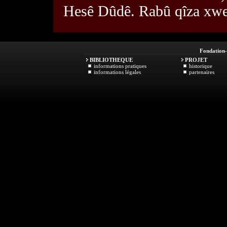
Hesê Dûdê. Rabû qîza xwe 
Fondation
BIBLIOTHEQUE
PROJET
informations pratiques
historique
informations légales
partenaires