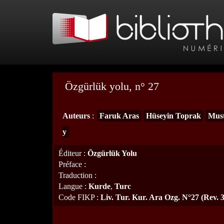
Özgürlük yolu, n° 27
Auteurs
:
Faruk Aras
Hüseyin Toprak
Must
y
Éditeur
:
Özgürlük Yolu
Préface
:
Traduction
:
Langue
:
Kurde
,
Turc
Code FIKP
:
Liv. Tur. Kur. Ara Ozg. N°27 (Rev. 3