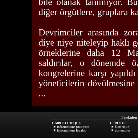
bile olanak tanımıyor. Bu
diğer örgütlere, gruplara k
Devrimciler arasında zor
diye niye niteleyip haklı 
örneklerine daha 12 Mar
saldırılar, o dönemde öz
kongrelerine karşı yapıld
yöneticilerin dövülmesine k
...
Fondation
BIBLIOTHEQUE
PROJET
informations pratiques
historique
informations légales
partenaires