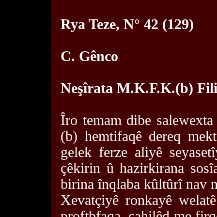
Rya Teze, N° 42 (129)
C. Gênco
Neşîrata M.K.F.K.(b) Fil
Îro temam dibe salewexta
(b) hemtifaqê dereq mekt
gelek ferze aliyê seyase
çêkirin û hazirkirana sos
birina înqlaba kûltûrî nav
Xevatçiyê ronkayê welatê
proftbfaqa, cahilêd me firq