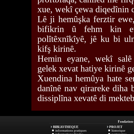
xue, wekî çewa diqedînin 
Lê ji hemûşka ferztir ewe,
bifikrin û fehm kin 
polîtêxnîkîyê, jê ku bi u
kifş kirinê.
Hemin eyane, wekî salê
gelek xevat hatiye kirinê g
Xuendina hemûya hate ser
danînê nav qirareke diha b
dissiplîna xevatê di mekte
Fondation
BIBLIOTHEQUE
PROJET
informations pratiques
historique