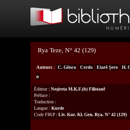
Rya Teze, N° 42 (129)
Auteurs
:
C. Gênco
Cerdo
Etarê Şero
H. 
n
Éditeur
:
Neşireta M.K.F.(b) Filistanê
Préface
:
Traduction
:
Langue
:
Kurde
Code FIKP
:
Liv. Kur. Kl. Gen. Rya. N° 42 (129)