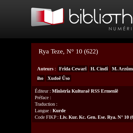
Rya Teze, N° 10 (622)
Auteurs
:
Frîda Cewarî
H. Cindî
M. Arzûm
iho
Xudoê Ûso
Éditeur
:
Mînîstrîa Kulturaê RSS Ermenîê
Préface
:
Traduction
:
Langue
:
Kurde
Code FIKP
:
Liv. Kur. Kc. Gen. Ese. Rya. N° 10 (