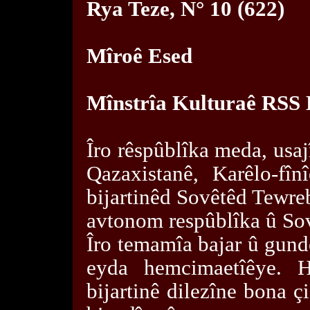
Rya Teze, N° 10 (622)
Mîroê Esed
Mînstrîa Kulturaê RSS
Îro rêspûblîka meda, usaj
Qazaxistanê, Karêlo-fîn
bijartinêd Sovêtêd Tewre
avtonom respûblîka û Sov
Îro temamîa bajar û gund
eyda hemcimaetîêye. H
bijartinê dilezîne bona 