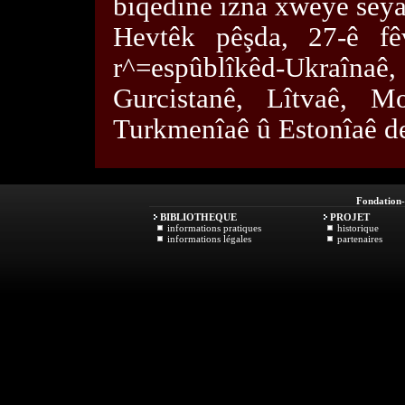
biqedîne îzna xweye seya
Hevtêk pêşda, 27-ê fêv
r^=espûblîkêd-Ukraîn
Gurcistanê, Lîtvaê, Mo
Turkmenîaê û Estonîaê de
Fondation
BIBLIOTHEQUE
PROJET
informations pratiques
historique
informations légales
partenaires