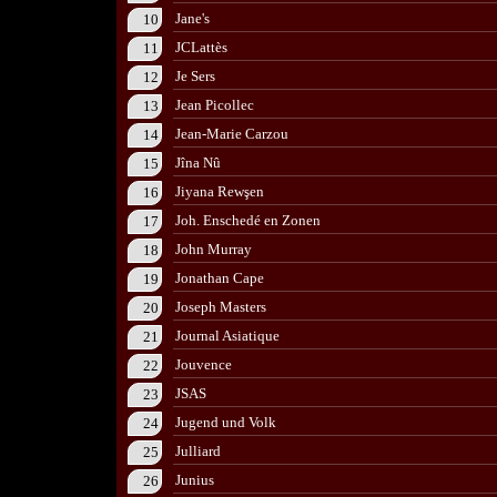
Jane's
10
JCLattès
11
Je Sers
12
Jean Picollec
13
Jean-Marie Carzou
14
Jîna Nû
15
Jiyana Rewşen
16
Joh. Enschedé en Zonen
17
John Murray
18
Jonathan Cape
19
Joseph Masters
20
Journal Asiatique
21
Jouvence
22
JSAS
23
Jugend und Volk
24
Julliard
25
Junius
26