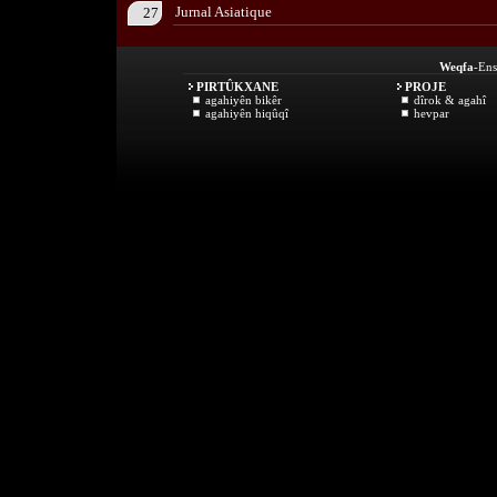
Jurnal Asiatique
27
Weqfa
-Ens
PIRTÛKXANE
PROJE
agahiyên bikêr
dîrok & agahî
agahiyên hiqûqî
hevpar