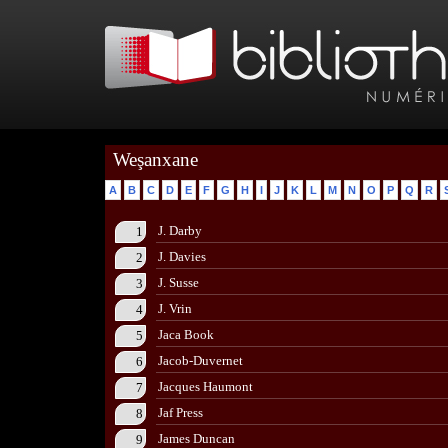
Weşanxane
A
B
C
D
E
F
G
H
I
J
K
L
M
N
O
P
Q
R
J. Darby
1
J. Davies
2
J. Susse
3
J. Vrin
4
Jaca Book
5
Jacob-Duvernet
6
Jacques Haumont
7
Jaf Press
8
James Duncan
9