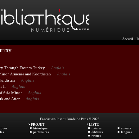
|
Accueil
I
urray
ey Through Eastern Turkey
Anglais
Minor, Armenia and Koordistan
Anglais
Kurdistan
Anglais
s II
Anglais
 of Asia Minor
Anglais
rk and After
Anglais
Fondation
-Institut kurde de Paris © 2026
PROJET
LISTE
iques
historique
thèmes
auteurs
les
partenaires
éditeurs
langues
revues