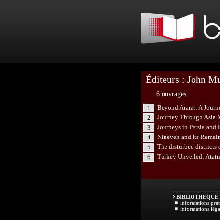
Éditeurs : John M
6 ouvrages
Beyond Ararat: A Journ
1
Journey Through Asia 
2
Journeys in Persia and 
3
Nineveh and Its Remain
4
The disturbed districts
5
Turkey Unveiled: Atatu
6
BIBLIOTHEQUE
informations prat
informations léga