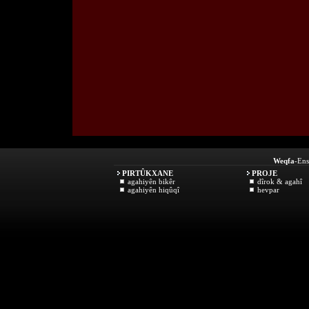
Weqfa
-Ens
PIRTÛKXANE
PROJE
agahiyên bikêr
dîrok & agahî
agahiyên hiqûqî
hevpar