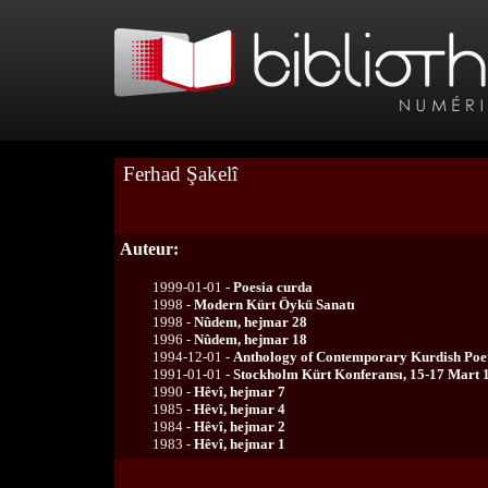
Ferhad Şakelî
Auteur:
1999-01-01 -
Poesia curda
1998 -
Modern Kürt Öykü Sanatı
1998 -
Nûdem, hejmar 28
1996 -
Nûdem, hejmar 18
1994-12-01 -
Anthology of Contemporary Kurdish Poe
1991-01-01 -
Stockholm Kürt Konferansı, 15-17 Mart 
1990 -
Hêvî, hejmar 7
1985 -
Hêvî, hejmar 4
1984 -
Hêvî, hejmar 2
1983 -
Hêvî, hejmar 1