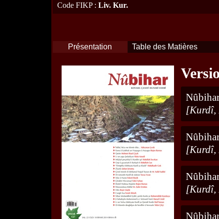
Code FIKP
:
Liv. Kur.
Présentation
Table des Matières
Versi
Nûbihar
[Kurdî,
Nûbihar
[Kurdî, 
Nûbihar
[Kurdî,
Nûbihar