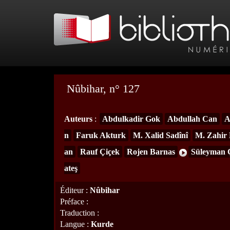
Nûbihar, n° 127
Auteurs
:
Abdulkadir Gok
Abdullah Can
A
n
Faruk Akturk
M. Xalid Sadînî
M. Zahir 
an
Rauf Çiçek
Rojen Barnas
Süleyman 
ateş
Éditeur
:
Nûbihar
Préface
:
Traduction
:
Langue
:
Kurde