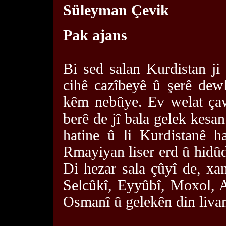
Süleyman Çevik
Pak ajans
Bi sed salan Kurdistan ji
cihê cazîbeyê û şerê dew
kêm nebûye. Ev welat çaw
berê de jî bala gelek kesan
hatine û li Kurdistanê h
Rmayiyan liser erd û hidûd
Di hezar sala çûyî de, x
Selcûkî, Eyyûbî, Moxol, 
Osmanî û gelekên din livan