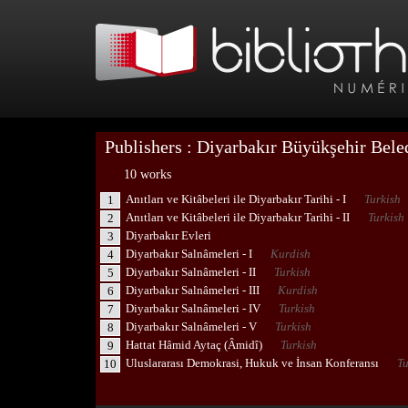
Publishers : Diyarbakır Büyükşehir Bele
10 works
Anıtları ve Kitâbeleri ile Diyarbakır Tarihi - I
Turkish
1
Anıtları ve Kitâbeleri ile Diyarbakır Tarihi - II
Turkish
2
Diyarbakır Evleri
3
Diyarbakır Salnâmeleri - I
Kurdish
4
Diyarbakır Salnâmeleri - II
Turkish
5
Diyarbakır Salnâmeleri - III
Kurdish
6
Diyarbakır Salnâmeleri - IV
Turkish
7
Diyarbakır Salnâmeleri - V
Turkish
8
Hattat Hâmid Aytaç (Âmidî)
Turkish
9
Uluslararası Demokrasi, Hukuk ve İnsan Konferansı
Tu
10