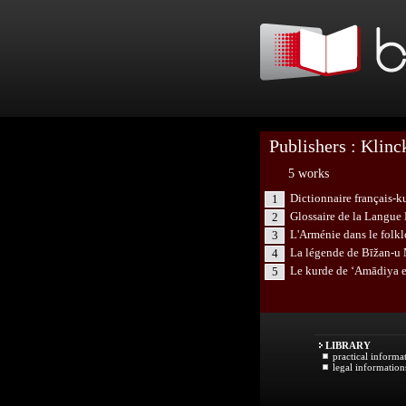
Publishers : Klinc
5 works
Dictionnaire français-k
1
Glossaire de la Langue 
2
L'Arménie dans le folk
3
La légende de Bīžan-u
4
Le kurde de ‘Amādiya e
5
LIBRARY
practical informa
legal information