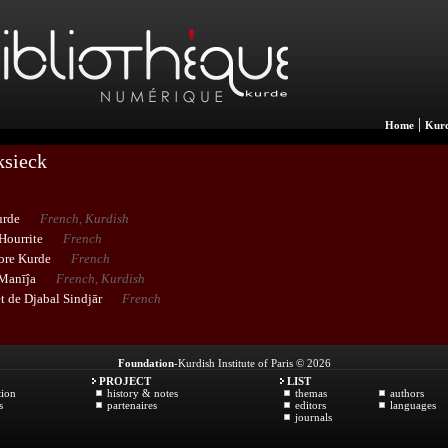
|
Home
Kurd
ksieck
urde
French, Kurdish
Hourrite
French
lore Kurde
French
 Manīĵa
French, Kurdish
t de Djabal Sindjār
French
Foundation
-Kurdish Institute of Paris © 2026
PROJECT
LIST
tion
history & notes
themas
authors
s
partenaires
editors
languages
journals