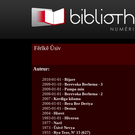
Fêrîkê Ûsiv
Auteur:
2010-01-01 -
Bijare
2009-01-10 -
Berevoka Berhema - 3
2009-01-01 -
Pampa min
2008-01-01 -
Berevoka Berhema - 2
2007 -
Kerdîga kilama
2006-01-01 -
Bera Ber Deriya
2005-01-01 -
Destan
2004 -
Hisret
1993-01-01 -
Hîveron
1977 -
Narê
1973 -
Ûsivê Nevya
1955 -
Rya Teze, N° 15 (627)