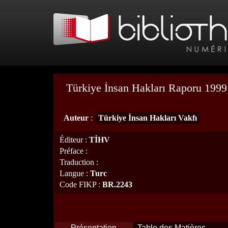
Türkiye İnsan Hakları Raporu 1999
Auteur
:
Türkiye İnsan Hakları Vakfı
Éditeur
:
TİHV
Préface
:
Traduction
:
Langue
:
Turc
Code FIKP
:
BR.2243
Présentation
Table des Matières