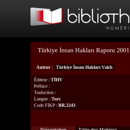
Türkiye İnsan Hakları Raporu 2001
Auteur
:
Türkiye İnsan Hakları Vakfı
Éditeur
:
TİHV
Préface
:
Traduction
:
Langue
:
Turc
Code FIKP
:
BR.2243
Présentation
Table des Matières