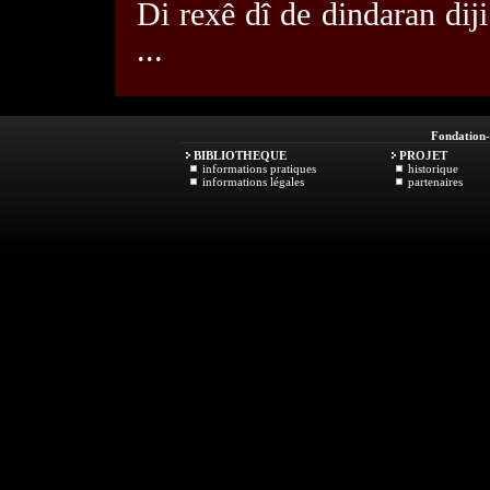
Di rexê dî de dindaran di
...
Fondation
BIBLIOTHEQUE
PROJET
informations pratiques
historique
informations légales
partenaires