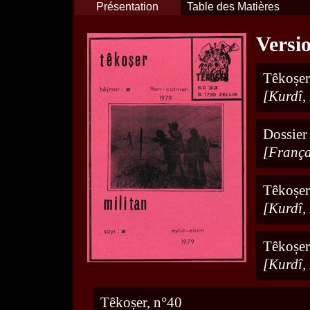
Présentation
Table des Matières
Versi
Têkoșer
[Kurdî,
Dossier
[França
Têkoșer
[Kurdî,
Têkoșer
[Kurdî,
Têkoșer, n°40