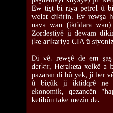
Ew tişt bi riya petrol û b
welat dikirin. Ev rewşa h
nava wan (iktidara wan) 
Zordestiyê ji dewam dik
(ke arikariya CIA û siyoni
Di vê. rewşê de em şaş 
derkir, Heraketa xelkê a
pazaran di bû yek, ji ber 
û biçûk ji iktidqrê ne
ekonomik, qezancên "h
ketibûn take mezin de.