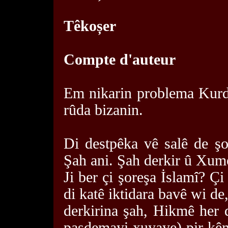
Têkoșer
Compte d'auteur
Em nikarin problema Kurda
rûda bizanin.
Di destpêka vê salê de şo
Şah ani. Şah derkir û Xumey
Ji ber çi şoreşa İslamî? Çi
di katê iktidara bavê wi de,
derkirina şah, Hikmê her 
paşdemayi xuyaye) pir kêm