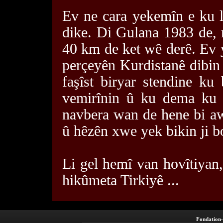
Ev ne cara yekemîn e ku le
dike. Di Gulana 1983 de, n
40 km de ket wê derê. Ev y
perçeyên Kurdistanê dibin
faşîst biryar stendine ku
vemirînin û ku dema ku p
navbera wan de hene bi aw
û hêzên xwe yek bikin ji b
Li gel hemî van hovîtiyan,
hikûmeta Tirkiyê ...
Fondation