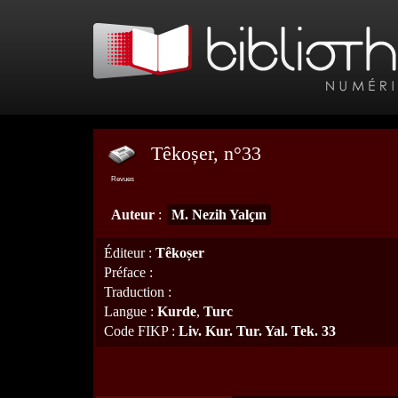
Têkoșer, n°33
Revues
Auteur
:
M. Nezih Yalçın
Éditeur
:
Têkoșer
Préface
:
Traduction
:
Langue
:
Kurde
,
Turc
Code FIKP
:
Liv. Kur. Tur. Yal. Tek. 33