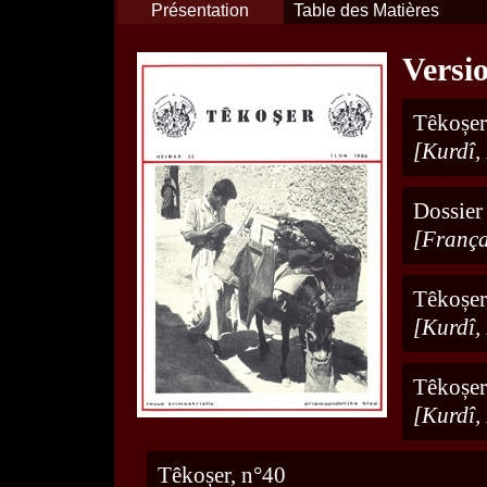
Présentation
Table des Matières
Versi
Têkoșer
[Kurdî,
Dossier
[França
Têkoșer
[Kurdî,
Têkoșer
[Kurdî,
Têkoșer, n°40