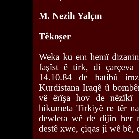
M. Nezih Yalçın
Têkoșer
Weka ku em hemî dizanin,
faşîst ê tirk, di çarçeva 
14.10.84 de hatibû imz
Kurdistana Iraqê û bombên
vê êrîşa hov de nêzîkî 
hikumeta Tirkiyê re têr 
dewleta wê de dijîn her 
destê xwe, çiqas ji wê bê, d