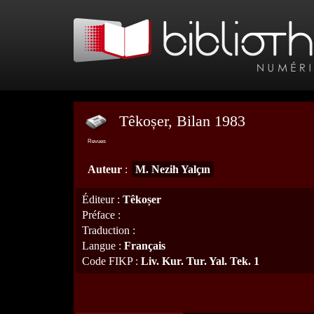
Têkoșer, Bilan 1983
Revues
Auteur
:
M. Nezih Yalçın
Éditeur
:
Têkoșer
Préface
:
Traduction
:
Langue
:
Français
Code FIKP
:
Liv. Kur. Tur. Yal. Tek. 1