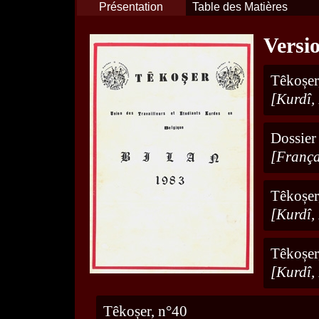
Présentation
Table des Matières
Versi
Têkoșer
[Kurdî,
Dossier
[França
Têkoșer
[Kurdî,
Têkoșer
[Kurdî,
Têkoșer, n°40