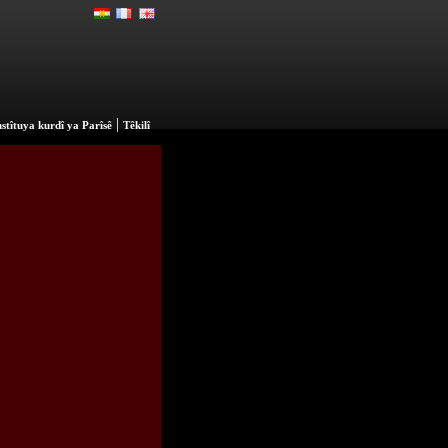
|
stîtuya kurdî ya Parîsê
Têkilî