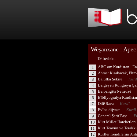
Weşanxane : Apec 
19 berhêm
ABC om Kurdistan - En 
1
Ahmet Kisabacak, Ehm
2
Balûlka Şekirê
Kurd
3
Belgeyen Kongreya Ç
4
Berbangên Newrozê
5
Bîbliyografya Kurdist
6
Dilê Sava
Kurdî
7
Evîna dijwar:
Kurdî
8
General Şerif Paşa
Fr
9
Kürt Millet Hareketleri 
10
Kürt Teavün ve Terakki
11
Kürtler Kendilerini Anl
12