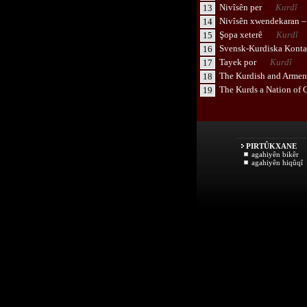
Nivîsên per
Kurdî
13
Nivîsên xwendekaran – 
14
Şopa xeterê
Kurdî
15
Svensk-Kurdiska Kontak
16
Tayek por
Kurdî
17
The Kurdish and Armen
18
The Kurds a Nation of 
19
PIRTÛKXANE
agahiyên bikêr
agahiyên hiqûqî