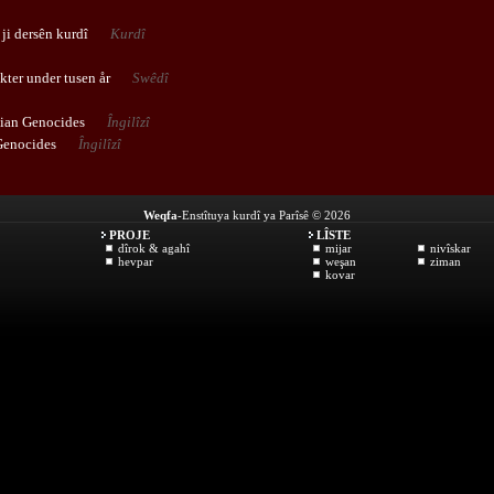
ji dersên kurdî
Kurdî
ter under tusen år
Swêdî
ian Genocides
Îngilîzî
Genocides
Îngilîzî
Weqfa
-Enstîtuya kurdî ya Parîsê © 2026
PROJE
LÎSTE
dîrok & agahî
mijar
nivîskar
hevpar
weşan
ziman
kovar