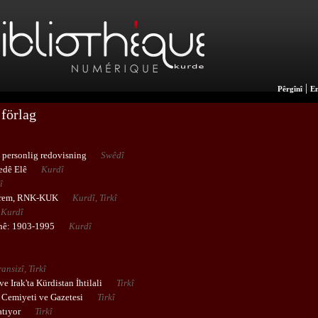
|
Pêrgînî
En
förlag
personlig redovisning
Swêdî
edê Elê
Kurdî
î
arem, RNK-KUK
Kurdî, Tirkî
Kurdî
anê: 1903-1995
Kurdî
ansizî, Tirkî
ve Irak'ta Kürdistan İhtilali
Tirkî
 Cemiyeti ve Gazetesi
Tirkî
atıyor
Tirkî