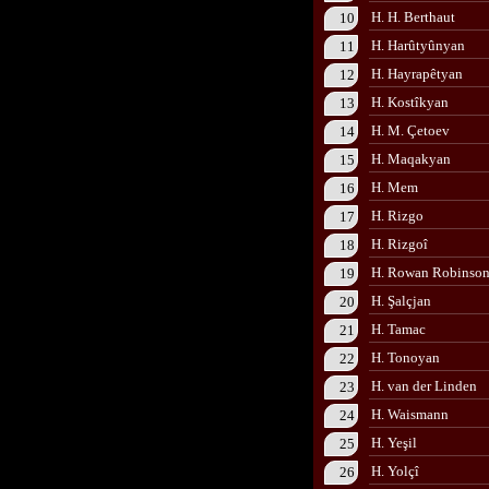
H. H. Berthaut
10
H. Harûtyûnyan
11
H. Hayrapêtyan
12
H. Kostîkyan
13
H. M. Çetoev
14
H. Maqakyan
15
H. Mem
16
H. Rizgo
17
H. Rizgoî
18
H. Rowan Robinso
19
H. Şalçjan
20
H. Tamac
21
H. Tonoyan
22
H. van der Linden
23
H. Waismann
24
H. Yeşil
25
H. Yolçî
26