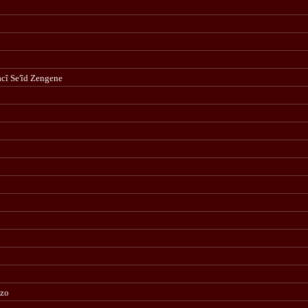
cî Se'îd Zengene
azo