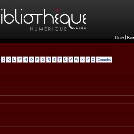
|
Home
Kurd
J
K
L
M
N
O
P
Q
R
S
T
U
V
W
X
Y
Z
Complet