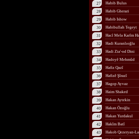
Habib Bulus
27
Habib Gherari
28
Habib Ishow
29
Habibullah Tegeyt
30
Hacî Mela Karîm Ha
31
Hadi Kuranlıoğlu
32
Hadi Zia'-od Dini
33
Hadoyê Mehmûd
34
Hafiz Qazî
35
Hafizê Şîrazî
36
Hagop Ayvaz
37
Haim Shaked
38
Hakan Aytekin
39
Hakan Özoğlu
40
Hakan Yurdakul
41
Hakîm Batî
42
Hakob Qezeryan-L
43