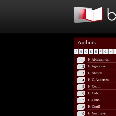
Authors
A
B
C
D
E
F
G
H
I
H. Abrahamyan
1
H. Agacanyan
2
H. Ahmed
3
H. C. Andersen
4
H. Cemil
5
H. Cidî
6
H. Cimo
7
H. Cindî
8
H. Gevorgyan
9